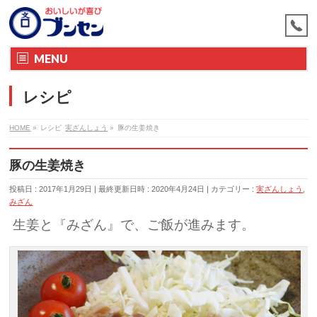
MENU
レシピ
HOME
»
レシピ
実ざんしょう
»
豚の生姜焼き
豚の生姜焼き
投稿日 : 2017年1月29日
最終更新日時 : 2020年4月24日
カテゴリー :
実ざんしょう
,
みざん
生姜と『みざん』で、ご飯が進みます。