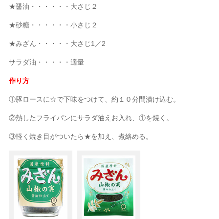
★醤油・・・・・・大さじ２
★砂糖・・・・・・小さじ２
★みざん・・・・・大さじ1／2
サラダ油・・・・・適量
作り方
①豚ロースに☆で下味をつけて、約１０分間漬け込む。
②熱したフライパンにサラダ油えお入れ、①を焼く。
③軽く焼き目がついたら★を加え、煮絡める。