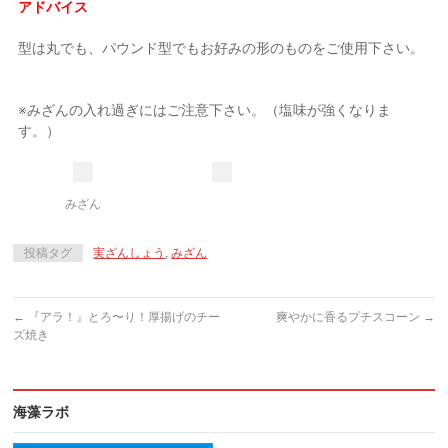
アドバイス
型は丸でも、パウンド型でもお好みの形のものをご使用下さい。
※みざんの入れ過ぎにはご注意下さい。（塩味が強くなりま
す。）
みざん
投稿タグ
実ざんしょう
,
みざん
←
『アラ！』とろ〜り！厚揚げのチー
爽やかに香るプチスコーン
→
ズ焼き
海藻ラボ