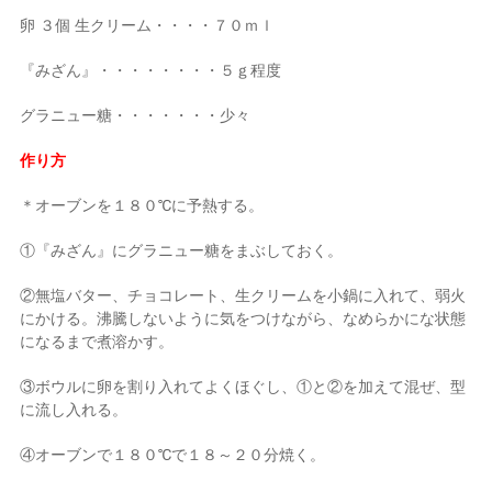
卵 ３個 生クリーム・・・・７０ｍｌ
『みざん』・・・・・・・・５ｇ程度
グラニュー糖・・・・・・・少々
作り方
＊オーブンを１８０℃に予熱する。
①『みざん』にグラニュー糖をまぶしておく。
②無塩バター、チョコレート、生クリームを小鍋に入れて、弱火
にかける。沸騰しないように気をつけながら、なめらかにな状態
になるまで煮溶かす。
③ボウルに卵を割り入れてよくほぐし、①と②を加えて混ぜ、型
に流し入れる。
④オーブンで１８０℃で１８～２０分焼く。