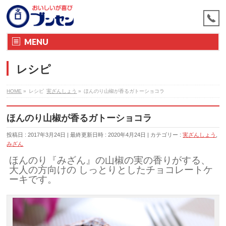
MENU
レシピ
HOME
»
レシピ
実ざんしょう
»
ほんのり山椒が香るガトーショコラ
ほんのり山椒が香るガトーショコラ
投稿日 : 2017年3月24日
最終更新日時 : 2020年4月24日
カテゴリー :
実ざんしょう
,
みざん
ほんのり『みざん』の山椒の実の香りがする、
大人の方向けの しっとりとしたチョコレートケ
ーキです。