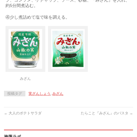
プ、コンソメ、ケチャップ、ソース、砂糖、『みざん』を入れ、
約5分間煮込む。
④少し煮詰めて塩で味を調える。
みざん
投稿タグ
実ざんしょう
,
みざん
←
大人のポテトサラダ
たらこと『みざん』のパスタ
→
海藻ラボ